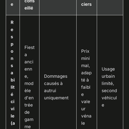
cons
e
ciers
eillé
R
e
s
p
Fiest
o
Prix
a
n
mini
anci
s
mal,
enn
Usage
a
adap
e,
Dommages
urbain
bi
té à
mod
causés à
limité,
lit
faibl
èle
autrui
second
é
e
d'en
uniquement
véhicul
ci
vale
trée
e
vi
ur
de
le
véna
gam
(a
le
me