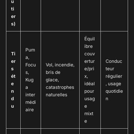
u
ti
er
s)
Équil
ibre
Pum
Ti
couv
a,
er
ertur
Conduc
Focu
Vol, incendie,
s
e/pri
teur
s,
bris de
ét
x,
régulier
Kug
glace,
e
idéal
, usage
a
catastrophes
n
pour
quotidie
inter
naturelles
d
usag
n
médi
u
e
aire
mixt
e