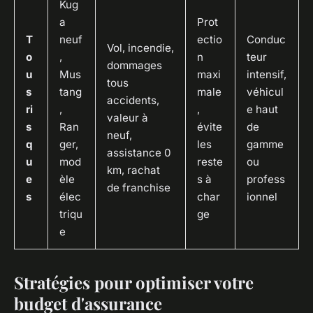
Kug
a
Prot
T
neuf
ectio
Conduc
Vol, incendie,
o
,
n
teur
dommages
u
Mus
maxi
intensif,
tous
s
tang
male
véhicul
accidents,
ri
,
,
e haut
valeur à
s
Ran
évite
de
neuf,
q
ger,
les
gamme
assistance 0
u
mod
reste
ou
km, rachat
e
èle
s à
profess
de franchise
s
élec
char
ionnel
triqu
ge
e
Stratégies pour optimiser votre
budget d'assurance