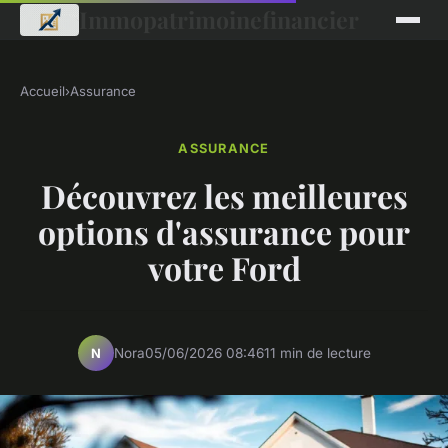
Immopatrimoinefinancier
Accueil
›
Assurance
ASSURANCE
Découvrez les meilleures
options d'assurance pour
votre Ford
Nora
05/06/2026 08:46
11 min de lecture
N