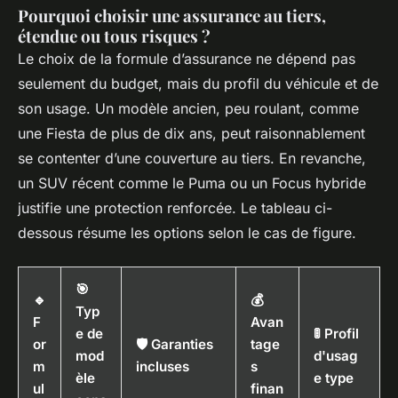
Pourquoi choisir une assurance au tiers,
étendue ou tous risques ?
Le choix de la formule d’assurance ne dépend pas
seulement du budget, mais du profil du véhicule et de
son usage. Un modèle ancien, peu roulant, comme
une Fiesta de plus de dix ans, peut raisonnablement
se contenter d’une couverture au tiers. En revanche,
un SUV récent comme le Puma ou un Focus hybride
justifie une protection renforcée. Le tableau ci-
dessous résume les options selon le cas de figure.
🎯
🔹
💰
Typ
F
Avan
e de
🚦 Profil
or
🛡️ Garanties
tage
mod
d'usag
m
incluses
s
èle
e type
ul
finan