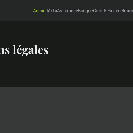
Accueil
Actu
Assurance
Banque
Crédits
Finance
Immo
s légales